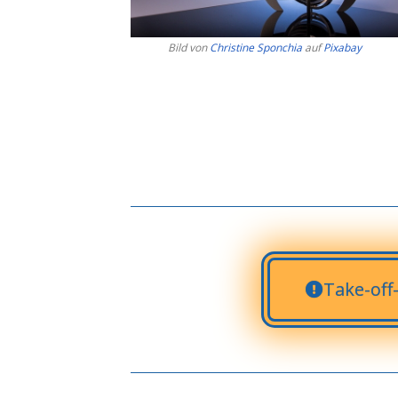
Bild von
Christine Sponchia
auf
Pixabay
Take-off