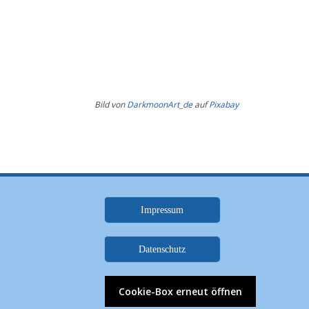
Bild von
DarkmoonArt_de
auf
Pixabay
Impressum
.
Datenschutz
.
Cookie-Box erneut öffnen