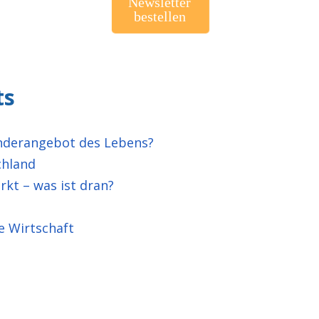
Newsletter
bestellen
ts
nderangebot des Lebens?
chland
rkt – was ist dran?
e Wirtschaft