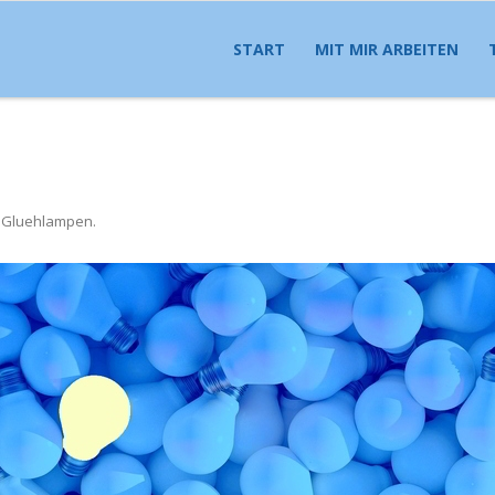
START
MIT MIR ARBEITEN
 Gluehlampen
.